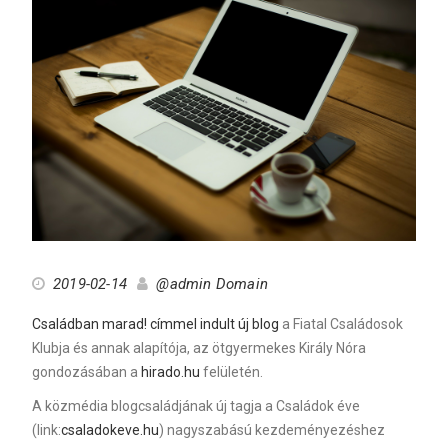
2019-02-14
@admin Domain
Családban marad! címmel indult új blog
a Fiatal Családosok
Klubja és annak alapítója, az ötgyermekes Király Nóra
gondozásában a
hirado.hu
felületén.
A közmédia blogcsaládjának új tagja a Családok éve
(link:
csaladokeve.hu
) nagyszabású kezdeményezéshez