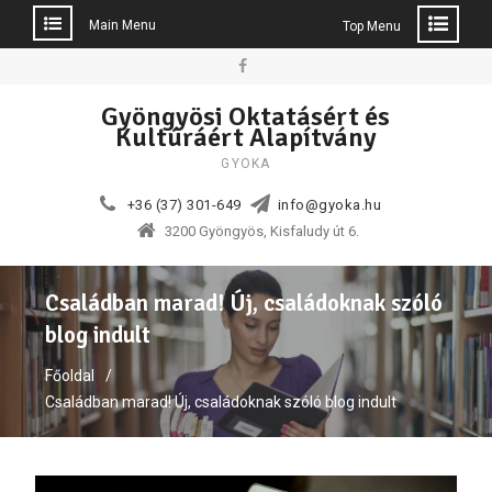
Main Menu
Top Menu
Skip
to
Facebook
Gyöngyösi Oktatásért és
content
Kultúráért Alapítvány
GYOKA
+36 (37) 301-649
info@gyoka.hu
3200 Gyöngyös, Kisfaludy út 6.
Családban marad! Új, családoknak szóló
blog indult
Főoldal
Családban marad! Új, családoknak szóló blog indult