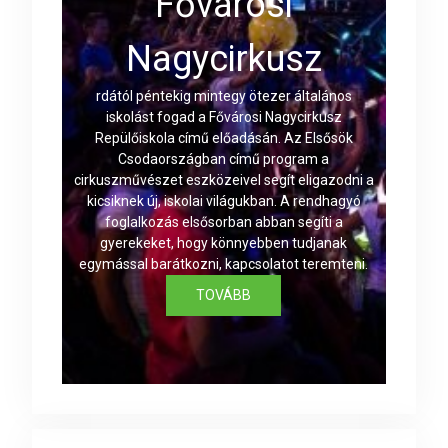
Fővárosi
Nagycirkusz
rdától péntekig mintegy ötezer általános
iskolást fogad a Fővárosi Nagycirkusz
Repülőiskola című előadásán. Az Elsősök
Csodaországban című program a
cirkuszművészet eszközeivel segít eligazodni a
kicsiknek új, iskolai világukban. A rendhagyó
foglalkozás elsősorban abban segíti a
gyerekeket, hogy könnyebben tudjanak
egymással barátkozni, kapcsolatot teremteni.
TOVÁBB