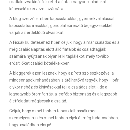
csatlakozva kínál felületet a fiatal magyar családokat
képviselő szervezet számára.
A blog szerzői emberi kapcsolatokkal, gyermekvállalással
kapcsolatos írásokkal, gondolatébresztő bejegyzésekkel
várják az érdeklődő olvasókat.
A Ficsak küldetéséhez hűen céljuk, hogy a már családos és a
még családalapítás előtt álló fiatalok és családtagjaik
számára nyújtsanak olyan lelki táplálékot, mely tovább
erősíti őket családi kötelékeikben.
A bloggerek azon lesznek, hogy az írott szó eszközével a
mindennapok rohanásában is átélhetővé tegyék, hogy – bár
olykor nehéz és kihívásokkal teli a családos élet -, de a
legnagyobb örömforrás, a legfőbb biztonság és a legszebb
életfeladat mégiscsak a család.
Céljuk, hogy minél többen tapasztalhassák meg
személyesen is és minél többen éljék át még tudatosabban,
hogy: családban élni jó!