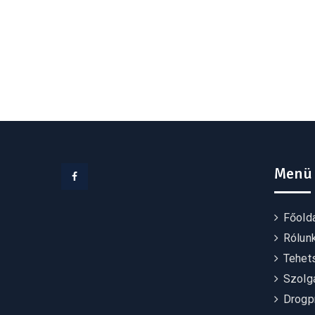
Menü
Facebook
Főold
Rólun
Tehet
Szolgá
Drogp