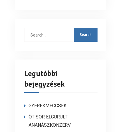
Search
for:
Legutóbbi
bejegyzések
GYEREKMECCSEK
ÖT SOR ELGURULT
ANANÁSZKONZERV