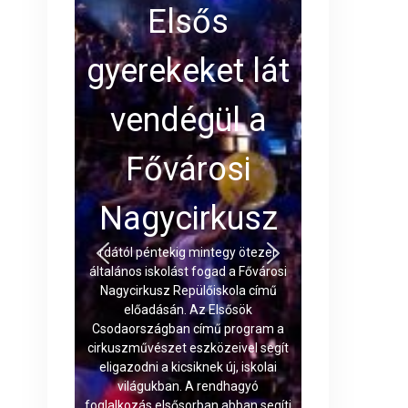
Elsős
gyerekeket lát
vendégül a
Fővárosi
Nagycirkusz
rdától péntekig mintegy ötezer
általános iskolást fogad a Fővárosi
Nagycirkusz Repülőiskola című
előadásán. Az Elsősök
Csodaországban című program a
cirkuszművészet eszközeivel segít
eligazodni a kicsiknek új, iskolai
világukban. A rendhagyó
foglalkozás elsősorban abban segíti