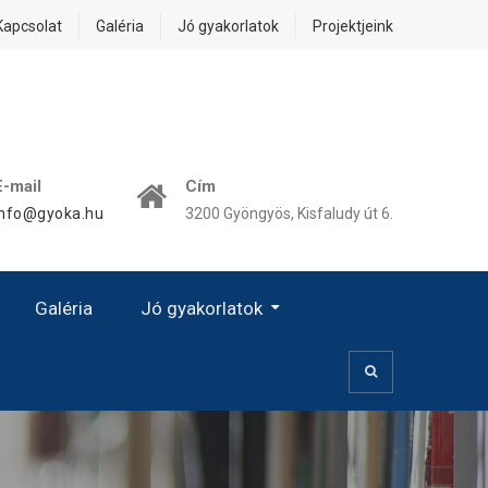
Kapcsolat
Galéria
Jó gyakorlatok
Projektjeink
E-mail
Cím
info@gyoka.hu
3200 Gyöngyös, Kisfaludy út 6.
Galéria
Jó gyakorlatok
Kézművesség, Kiscsoport
Prevenció – Egészségvédelem
Kézművességgel Az Esélyegyenlőségért!
A Női Karrier Sajátos Kérdései – A Család És A Karrier Közötti Egyensúly
„Jó Gyakorlat” Hatása – Eredményessége – Alkalmazása
Digitális OkosJáték Óvodásoknak