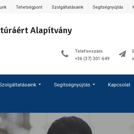
lunk
Tehetségpont
Szolgáltatásaink
Segítségnyújtás
túráért Alapítvány
Telefonszám
+36 (37) 301-649
Szolgáltatásaink
Segítségnyújtás
Kapcsolat