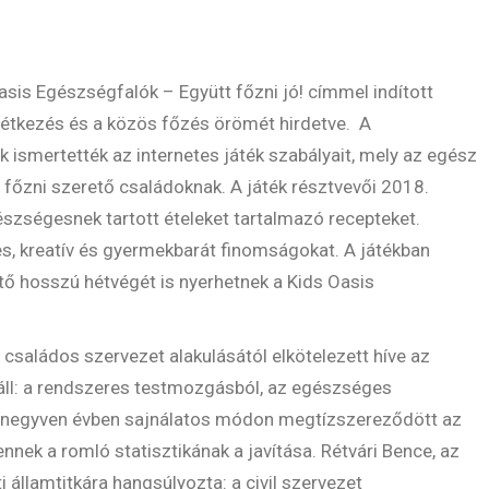
asis Egészségfalók – Együtt főzni jó! címmel indított
étkezés és a közös főzés örömét hirdetve. A
ismertették az internetes játék szabályait, mely az egész
a főzni szerető családoknak. A játék résztvevői 2018.
szségesnek tartott ételeket tartalmazó recepteket.
es, kreatív és gyermekbarát finomságokat. A játékban
tő hosszú hétvégét is nyerhetnek a Kids Oasis
 családos szervezet alakulásától elkötelezett híve az
áll: a rendszeres testmozgásból, az egészséges
lt negyven évben sajnálatos módon megtízszereződött az
nek a romló statisztikának a javítása. Rétvári Bence, az
államtitkára hangsúlyozta: a civil szervezet