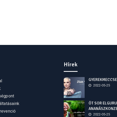
Hírek
GYEREKMECCSE
al
2022-05-25
k
ségpont
ÖT SOR ELGURU
ltatásaink
ANANÁSZKONZ
revenció
2022-05-25