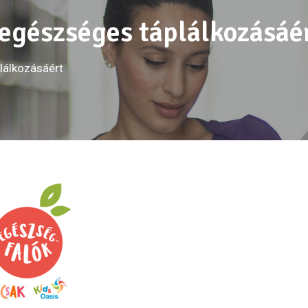
egészséges táplálkozásáé
lálkozásáért