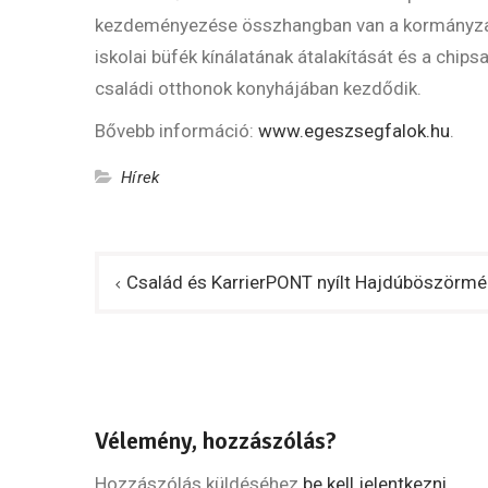
kezdeményezése összhangban van a kormányzat 
iskolai büfék kínálatának átalakítását és a chip
családi otthonok konyhájában kezdődik.
Bővebb információ:
www.egeszsegfalok.hu
.
Hírek
Bejegyzés
Család és KarrierPONT nyílt Hajdúböszörm
navigáció
Vélemény, hozzászólás?
Hozzászólás küldéséhez
be kell jelentkezni
.