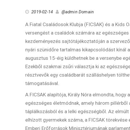
2019-02-14
@admin Domain
A Fiatal Családosok Klubja (FICSAK) és a Kids O
versengést a családok számára az egészséges 
kezdeményezés sajtótájékoztatóján a szervezők 
nyári szünidőre tartalmas kikapcsolódást kínál 
augusztus 15-éig küldhetnek be a versenybe egé
Ezekből szakmai zsűri választja ki az egészség
résztvevők egy családbarát szálláshelyen tölthe
támogatásával.
A FICSAK alapítója, Király Nóra elmondta, hogy a
egészséges életmódnak, amely három pillérből 
táplálkozásból és a lelki egészségből. Az elmú
elhízott gyermekek száma, a FICSAK törekvése en
Emberi Erőforrások Minisztériumának parlamenti 