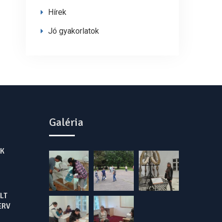
Hírek
Jó gyakorlatok
Galéria
K
LT
ERV