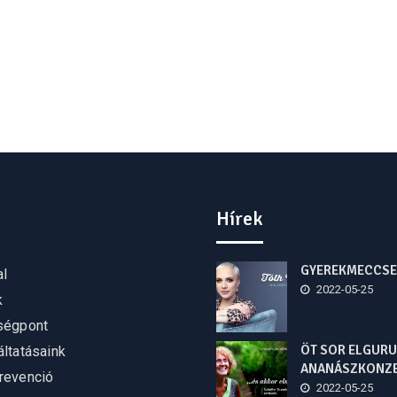
Hírek
GYEREKMECCSE
al
2022-05-25
k
ségpont
ÖT SOR ELGURU
ltatásaink
ANANÁSZKONZ
revenció
2022-05-25