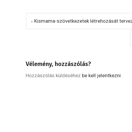
Bejegyzés
Kismama-szövetkezetek létrehozását tervez
navigáció
Vélemény, hozzászólás?
Hozzászólás küldéséhez
be kell jelentkezni
.