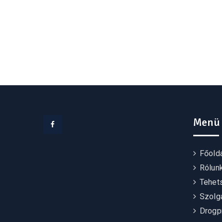
Menü
Facebook
Főold
Rólun
Tehet
Szolgá
Drogp