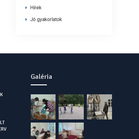
Hírek
Jó gyakorlatok
Galéria
K
LT
ERV