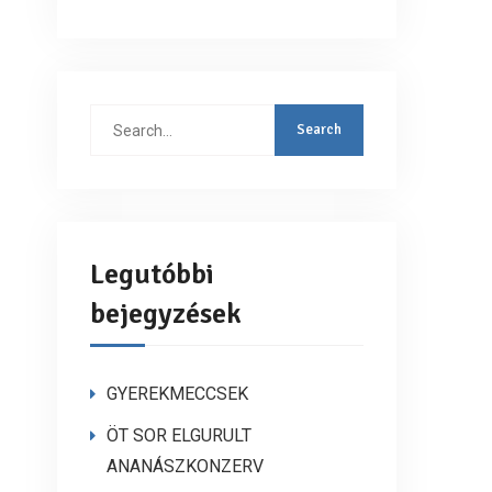
Search
for:
Legutóbbi
bejegyzések
GYEREKMECCSEK
ÖT SOR ELGURULT
ANANÁSZKONZERV