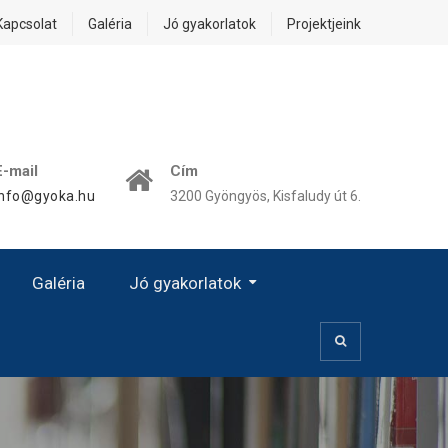
Kapcsolat
Galéria
Jó gyakorlatok
Projektjeink
E-mail
Cím
info@gyoka.hu
3200 Gyöngyös, Kisfaludy út 6.
Galéria
Jó gyakorlatok
Kézművesség, Kiscsoport
Prevenció – Egészségvédelem
Kézművességgel Az Esélyegyenlőségért!
A Női Karrier Sajátos Kérdései – A Család És A Karrier Közötti Egyensúly
„Jó Gyakorlat” Hatása – Eredményessége – Alkalmazása
Digitális OkosJáték Óvodásoknak