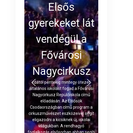
Elsős
gyerekeket lát
vendégül a
Fővárosi
Nagycirkusz
rdától péntekig mintegy ötezer
általános iskolást fogad a Fővárosi
Nagycirkusz Repülőiskola című
előadásán. Az Elsősök
Csodaországban című program a
cirkuszművészet eszközeivel segít
eligazodni a kicsiknek új, iskolai
világukban. A rendhagyó
foglalkozás elsősorban abban segíti