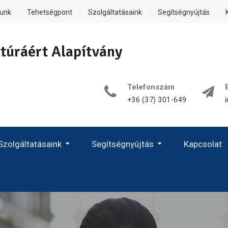
lunk
Tehetségpont
Szolgáltatásaink
Segítségnyújtás
túráért Alapítvány
Telefonszám
+36 (37) 301-649
Szolgáltatásaink
Segítségnyújtás
Kapcsolat