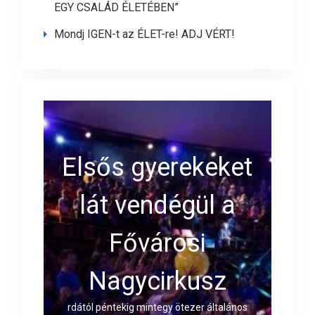
EGY CSALÁD ÉLETÉBEN”
Mondj IGEN-t az ÉLET-re! ADJ VÉRT!
Elsős gyerekeket
lát vendégül a
Fővárosi
Nagycirkusz
rdától péntekig mintegy ötezer általános