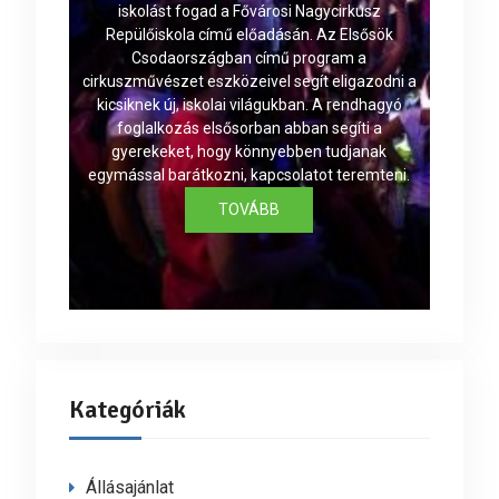
iskolást fogad a Fővárosi Nagycirkusz
Repülőiskola című előadásán. Az Elsősök
Csodaországban című program a
cirkuszművészet eszközeivel segít eligazodni a
kicsiknek új, iskolai világukban. A rendhagyó
foglalkozás elsősorban abban segíti a
gyerekeket, hogy könnyebben tudjanak
egymással barátkozni, kapcsolatot teremteni.
TOVÁBB
Kategóriák
Állásajánlat