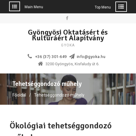
Main Menu
Top Menu
Skip
to
Facebook
Gyöngyösi Oktatásért és
content
Kultúráért Alapítvány
GYOKA
+36 (37) 301-649
info@gyoka.hu
3200 Gyöngyös, Kisfaludy út 6.
Tehetséggondozó műhely
Főoldal
Tehetséggondozó műhely
Ökológiai tehetséggondozó