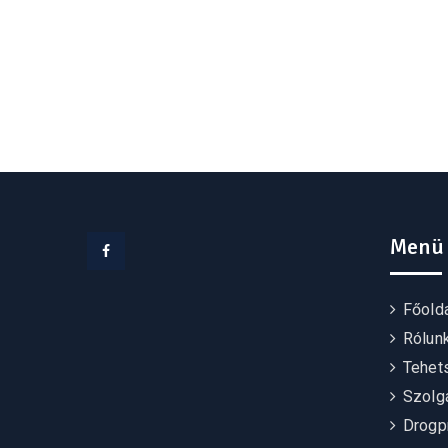
Menü
Facebook
Főold
Rólun
Tehet
Szolgá
Drogp