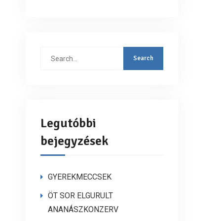
Search
for:
Legutóbbi
bejegyzések
GYEREKMECCSEK
ÖT SOR ELGURULT
ANANÁSZKONZERV