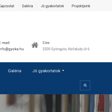
Kapcsolat
Galéria
Jó gyakorlatok
Projektjeink
E-mail
Cím
info@gyoka.hu
3200 Gyöngyös, Kisfaludy út 6.
Galéria
Jó gyakorlatok
Kézművesség, Kiscsoport
Prevenció – Egészségvédelem
Kézművességgel Az Esélyegyenlőségért!
A Női Karrier Sajátos Kérdései – A Család És A Karrier Közötti Egyensúly
„Jó Gyakorlat” Hatása – Eredményessége – Alkalmazása
Digitális OkosJáték Óvodásoknak