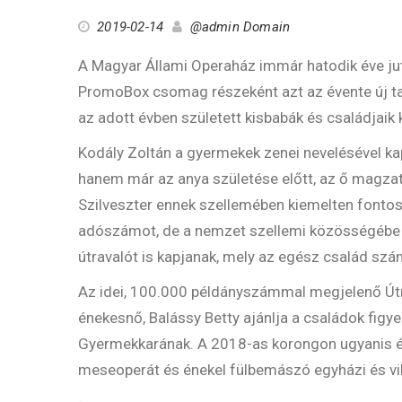
2019-02-14
@admin Domain
A Magyar Állami Operaház immár hatodik éve jut
PromoBox csomag részeként azt az évente új ta
az adott évben született kisbabák és családjaik 
Kodály Zoltán a gyermekek zenei nevelésével ka
hanem már az anya születése előtt, az ő magzat
Szilveszter ennek szellemében kiemelten fonto
adószámot, de a nemzet szellemi közösségébe 
útravalót is kapjanak, mely az egész család szá
Az idei, 100.000 példányszámmal megjelenő Út
énekesnő, Balássy Betty ajánlja a családok figye
Gyermekkarának. A 2018-as korongon ugyanis é
meseoperát és énekel fülbemászó egyházi és vi