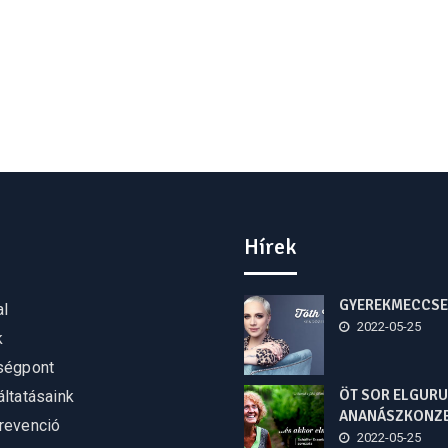
Hírek
GYEREKMECCSE
al
2022-05-25
k
ségpont
ÖT SOR ELGURU
ltatásaink
ANANÁSZKONZ
revenció
2022-05-25