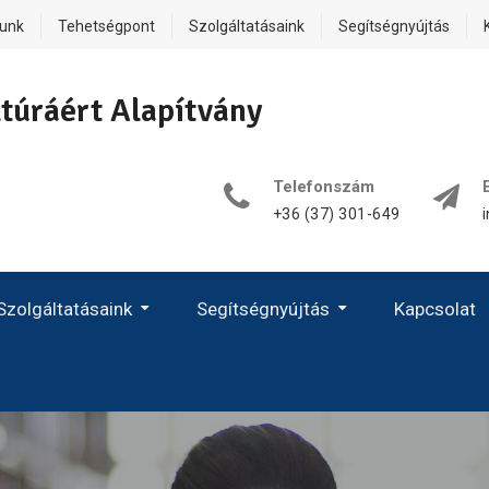
lunk
Tehetségpont
Szolgáltatásaink
Segítségnyújtás
túráért Alapítvány
Telefonszám
+36 (37) 301-649
Szolgáltatásaink
Segítségnyújtás
Kapcsolat