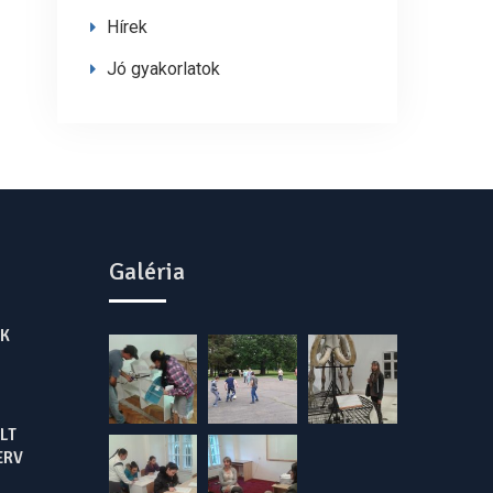
Hírek
Jó gyakorlatok
Galéria
K
LT
ERV