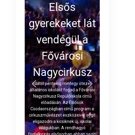
Elsős
gyerekeket lát
vendégül a
Fővárosi
Nagycirkusz
rdától péntekig mintegy ötezer
általános iskolást fogad a Fővárosi
Nagycirkusz Repülőiskola című
előadásán. Az Elsősök
Csodaországban című program a
cirkuszművészet eszközeivel segít
eligazodni a kicsiknek új, iskolai
világukban. A rendhagyó
foglalkozás elsősorban abban segíti