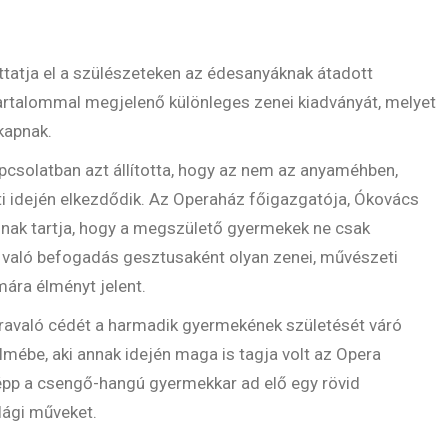
tatja el a szülészeteken az édesanyáknak átadott
rtalommal megjelenő különleges zenei kiadványát, melyet
kapnak.
pcsolatban azt állította, hogy az nem az anyaméhben,
i idején elkezdődik. Az Operaház főigazgatója, Ókovács
snak tartja, hogy a megszülető gyermekek ne csak
való befogadás gesztusaként olyan zenei, művészeti
mára élményt jelent.
ravaló cédét a harmadik gyermekének születését váró
lmébe, aki annak idején maga is tagja volt az Opera
pp a csengő-hangú gyermekkar ad elő egy rövid
lági műveket.