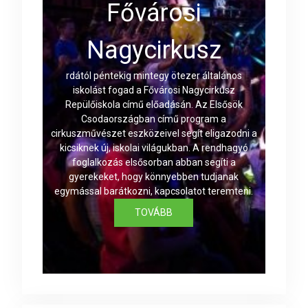
Fővárosi
Nagycirkusz
rdától péntekig mintegy ötezer általános
iskolást fogad a Fővárosi Nagycirkusz
Repülőiskola című előadásán. Az Elsősök
Csodaországban című program a
cirkuszművészet eszközeivel segít eligazodni a
kicsiknek új, iskolai világukban. A rendhagyó
foglalkozás elsősorban abban segíti a
gyerekeket, hogy könnyebben tudjanak
egymással barátkozni, kapcsolatot teremteni.
TOVÁBB