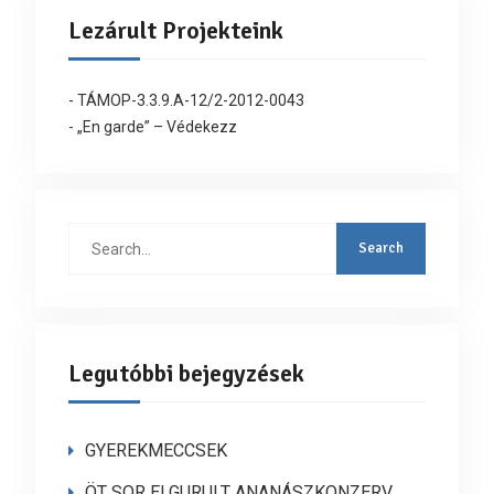
Lezárult Projekteink
- TÁMOP-3.3.9.A-12/2-2012-0043
- „En garde” – Védekezz
Search
for:
Legutóbbi bejegyzések
GYEREKMECCSEK
ÖT SOR ELGURULT ANANÁSZKONZERV