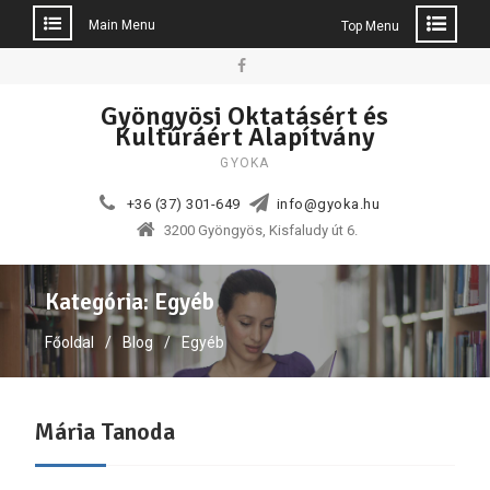
Main Menu
Top Menu
Skip
to
Facebook
Gyöngyösi Oktatásért és
content
Kultúráért Alapítvány
GYOKA
+36 (37) 301-649
info@gyoka.hu
3200 Gyöngyös, Kisfaludy út 6.
Kategória:
Egyéb
Főoldal
Blog
Egyéb
Mária Tanoda