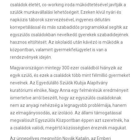
családok életét, co-working iroda működtetésével javítják a
szülők munkavállalási lehetőségeit. Ezeken kívül nyári és
napközis táborok szervezésével, ingyenes délutáni
korrepetálással és más szabadidős programokkal segítik az
egyszülős családokban nevelkedő gyerekek szabadidejének
hasznos eltöltését. Az iskolaidő után kávézó is működik a
központban, valamint gyermekfelügyelet is van a
rendezvények idején.
Magyarországon mintegy 300 ezer családból hiányzik az
egyik szülő, és ezek a családok több mint félmillió gyermeket
nevelnek. Az Egyedülálló Szülők Klubja Alapítvány
kuratóriumi elnöke, Nagy Anna egy felmérésük eredményeit
ismertetve arról beszélt, hogy az egyszülős családoknak
nem az anyagi nehézség a legnagyobb problémája, hanem
az elmagányosodás, az izoláció. Az állami támogatással
megvalósult Egyszülős Központban éppen azt szeretnék, ha
a családok valódi, megértő közösségben éreznék magukat.
Az ünnepélyes megnyitón Novák Katalin, az Emberi