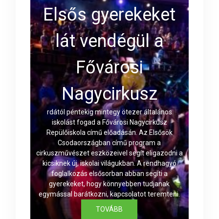
Elsős gyerekeket
lát vendégül a
Fővárosi
Nagycirkusz
rdától péntekig mintegy ötezer általános
iskolást fogad a Fővárosi Nagycirkusz
Repülőiskola című előadásán. Az Elsősök
Csodaországban című program a
cirkuszművészet eszközeivel segít eligazodni a
kicsiknek új, iskolai világukban. A rendhagyó
foglalkozás elsősorban abban segíti a
gyerekeket, hogy könnyebben tudjanak
egymással barátkozni, kapcsolatot teremteni.
TOVÁBB