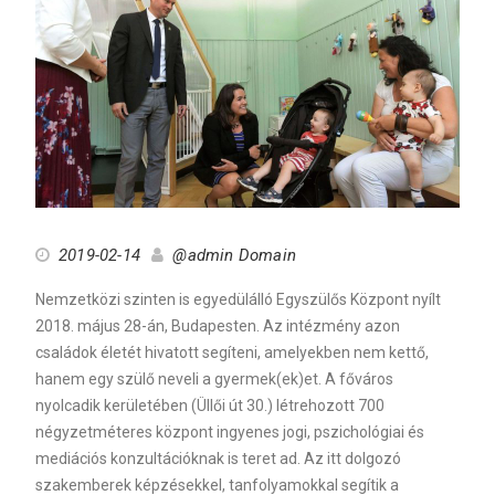
2019-02-14
@admin Domain
Nemzetközi szinten is egyedülálló Egyszülős Központ nyílt
2018. május 28-án, Budapesten. Az intézmény azon
családok életét hivatott segíteni, amelyekben nem kettő,
hanem egy szülő neveli a gyermek(ek)et. A főváros
nyolcadik kerületében (Üllői út 30.) létrehozott 700
négyzetméteres központ ingyenes jogi, pszichológiai és
mediációs konzultációknak is teret ad. Az itt dolgozó
szakemberek képzésekkel, tanfolyamokkal segítik a