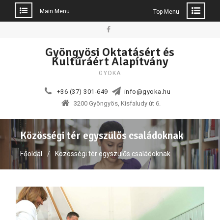
Main Menu
Top Menu
Skip
to
Facebook
Gyöngyösi Oktatásért és
content
Kultúráért Alapítvány
GYOKA
+36 (37) 301-649
info@gyoka.hu
3200 Gyöngyös, Kisfaludy út 6.
Közösségi tér egyszülős családoknak
Főoldal
Közösségi tér egyszülős családoknak