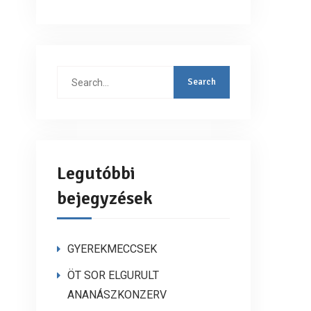
Search
for:
Legutóbbi
bejegyzések
GYEREKMECCSEK
ÖT SOR ELGURULT
ANANÁSZKONZERV