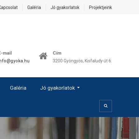
Kapcsolat
Galéria
Jó gyakorlatok
Projektjeink
E-mail
Cím
info@gyoka.hu
3200 Gyöngyös, Kisfaludy út 6.
Galéria
Jó gyakorlatok
Kézművesség, Kiscsoport
Prevenció – Egészségvédelem
Kézművességgel Az Esélyegyenlőségért!
A Női Karrier Sajátos Kérdései – A Család És A Karrier Közötti Egyensúly
„Jó Gyakorlat” Hatása – Eredményessége – Alkalmazása
Digitális OkosJáték Óvodásoknak