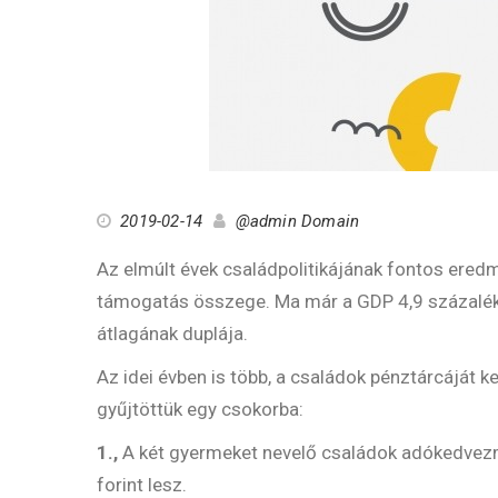
2019-02-14
@admin Domain
Az elmúlt évek családpolitikájának fontos ered
támogatás összege. Ma már a GDP 4,9 százaléká
átlagának duplája.
Az idei évben is több, a családok pénztárcáját k
gyűjtöttük egy csokorba:
1.,
A két gyermeket nevelő családok adókedvezmé
forint lesz.