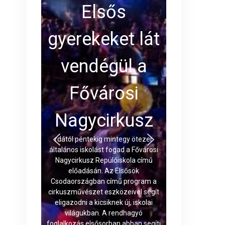
Elsős
gyerekeket lát
vendégül a
Fővárosi
Nagycirkusz
rdától péntekig mintegy ötezer
általános iskolást fogad a Fővárosi
Nagycirkusz Repülőiskola című
előadásán. Az Elsősök
Csodaországban című program a
cirkuszművészet eszközeivel segít
eligazodni a kicsiknek új, iskolai
világukban. A rendhagyó
foglalkozás elsősorban abban segíti