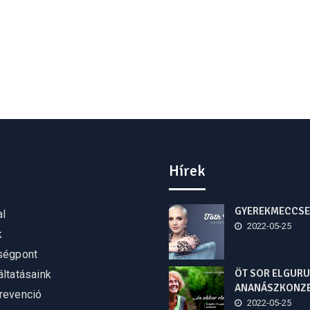
Hírek
GYEREKMECCSE
al
2022-05-25
k
ségpont
ÖT SOR ELGURU
ltatásaink
ANANÁSZKONZ
revenció
2022-05-25