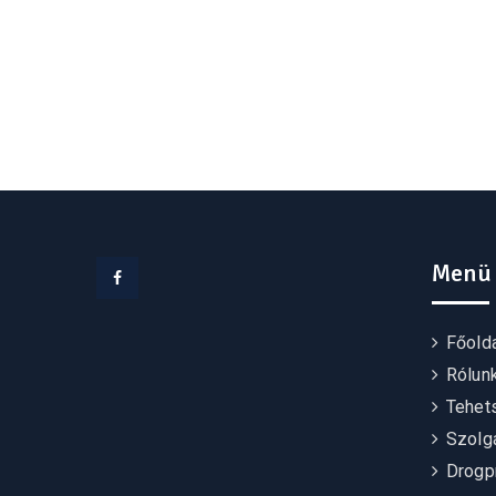
Menü
Facebook
Főold
Rólun
Tehet
Szolgá
Drogp