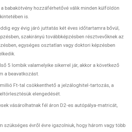
 a babakötvény hozzáférhetővé válik minden külföldön
intetében is.
dig egy évig járó juttatás két éves időtartamra bővül,
épzésben, szakirányú továbbképzésben résztvevőknek az
pzésben, egységes osztatlan vagy doktori képzésben
lkedik.
ső 5 lombik valamelyike sikerrel jár, akkor a következő
m a beavatkozást.
illió Ft-tal csökkenthető a jelzáloghitel-tartozás, a
iteltörlesztésük elengedését.
ek vásárolhatnak fél áron D2-es autópálya-matricát,
 szükséges évről évre igazolniuk, hogy három vagy több