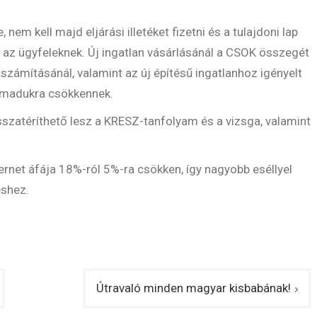
em kell majd eljárási illetéket fizetni és a tulajdoni lap
en az ügyfeleknek. Új ingatlan vásárlásánál a CSOK összegét
számításánál, valamint az új építésű ingatlanhoz igényelt
armadukra csökkennek.
sszatéríthető lesz a KRESZ-tanfolyam és a vizsga, valamint
ernet áfája 18%-ról 5%-ra csökken, így nagyobb eséllyel
éshez.
Útravaló minden magyar kisbabának!