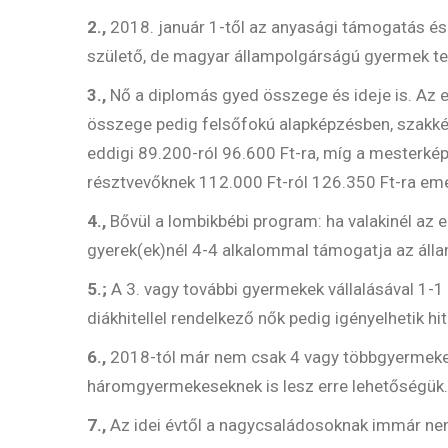
2.,
2018. január 1-től az anyasági támogatás és
születő, de magyar állampolgárságú gyermek tek
3.,
Nő a diplomás gyed összege és ideje is. Az ed
összege pedig felsőfokú alapképzésben, szakk
eddigi 89.200-ról 96.600 Ft-ra, míg a mesterké
résztvevőknek 112.000 Ft-ról 126.350 Ft-ra eme
4.,
Bővül a lombikbébi program: ha valakinél az el
gyerek(ek)nél 4-4 alkalommal támogatja az álla
5.;
A 3. vagy további gyermekek vállalásával 1-1 m
diákhitellel rendelkező nők pedig igényelhetik h
6.,
2018-tól már nem csak 4 vagy többgyermekes
háromgyermekeseknek is lesz erre lehetőségük.
7.,
Az idei évtől a nagycsaládosoknak immár nem