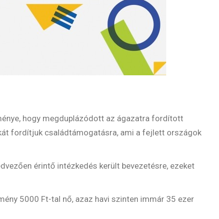
ménye, hogy megduplázódott az ágazatra fordított
t fordítjuk családtámogatásra, ami a fejlett országok
edvezően érintő intézkedés került bevezetésre, ezeket
ny 5000 Ft-tal nő, azaz havi szinten immár 35 ezer