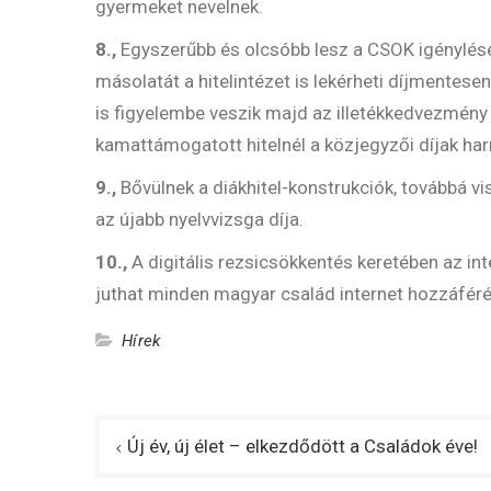
gyermeket nevelnek.
8.,
Egyszerűbb és olcsóbb lesz a CSOK igénylése, n
másolatát a hitelintézet is lekérheti díjmentes
is figyelembe veszik majd az illetékkedvezmény 
kamattámogatott hitelnél a közjegyzői díjak h
9.,
Bővülnek a diákhitel-konstrukciók, továbbá vi
az újabb nyelvvizsga díja.
10.,
A digitális rezsicsökkentés keretében az int
juthat minden magyar család internet hozzáfér
Hírek
Bejegyzés
Új év, új élet – elkezdődött a Családok éve!
navigáció