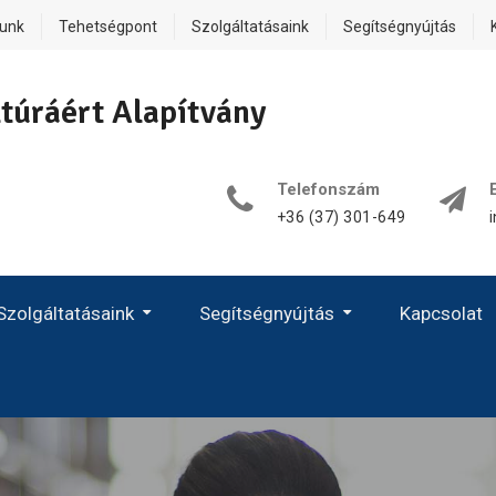
lunk
Tehetségpont
Szolgáltatásaink
Segítségnyújtás
túráért Alapítvány
Telefonszám
+36 (37) 301-649
Szolgáltatásaink
Segítségnyújtás
Kapcsolat