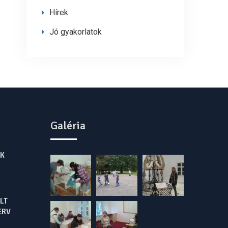
Hírek
Jó gyakorlatok
Galéria
K
LT
ERV