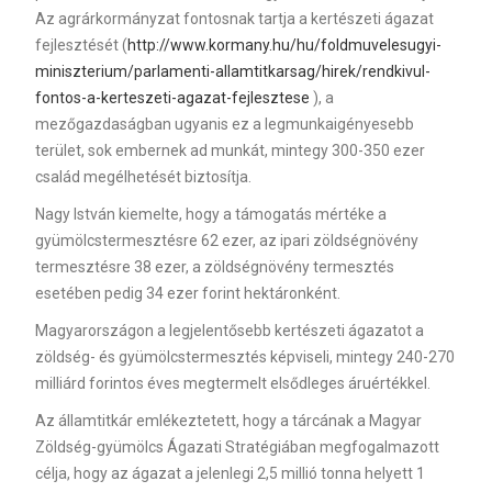
Az agrárkormányzat fontosnak tartja a kertészeti ágazat
fejlesztését (
http://www.kormany.hu/hu/foldmuvelesugyi-
miniszterium/parlamenti-allamtitkarsag/hirek/rendkivul-
fontos-a-kerteszeti-agazat-fejlesztese
), a
mezőgazdaságban ugyanis ez a legmunkaigényesebb
terület, sok embernek ad munkát, mintegy 300-350 ezer
család megélhetését biztosítja.
Nagy István kiemelte, hogy a támogatás mértéke a
gyümölcstermesztésre 62 ezer, az ipari zöldségnövény
termesztésre 38 ezer, a zöldségnövény termesztés
esetében pedig 34 ezer forint hektáronként.
Magyarországon a legjelentősebb kertészeti ágazatot a
zöldség- és gyümölcstermesztés képviseli, mintegy 240-270
milliárd forintos éves megtermelt elsődleges áruértékkel.
Az államtitkár emlékeztetett, hogy a tárcának a Magyar
Zöldség-gyümölcs Ágazati Stratégiában megfogalmazott
célja, hogy az ágazat a jelenlegi 2,5 millió tonna helyett 1