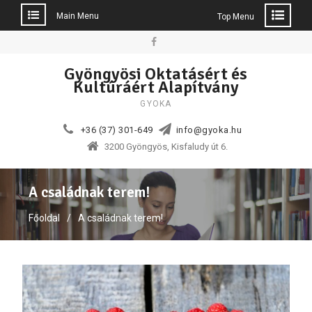
Main Menu
Top Menu
Skip
to
Facebook
Gyöngyösi Oktatásért és
content
Kultúráért Alapítvány
GYOKA
+36 (37) 301-649
info@gyoka.hu
3200 Gyöngyös, Kisfaludy út 6.
A családnak terem!
Főoldal
A családnak terem!