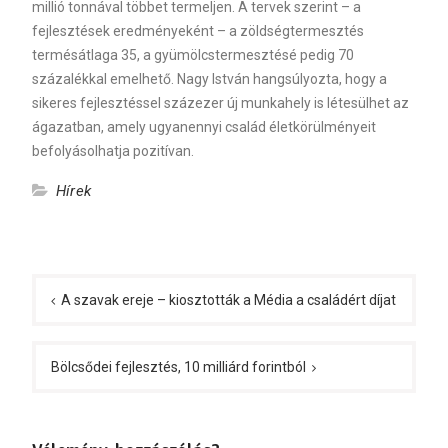
millió tonnával többet termeljen. A tervek szerint – a
fejlesztések eredményeként – a zöldségtermesztés
termésátlaga 35, a gyümölcstermesztésé pedig 70
százalékkal emelhető. Nagy István hangsúlyozta, hogy a
sikeres fejlesztéssel százezer új munkahely is létesülhet az
ágazatban, amely ugyanennyi család életkörülményeit
befolyásolhatja pozitívan.
Hírek
Bejegyzés
navigáció
A szavak ereje – kiosztották a Média a családért díjat
Bölcsődei fejlesztés, 10 milliárd forintból