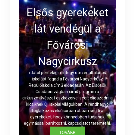
Elsős gyerekeket
lát vendégül a
Fővárosi
Nagycirkusz
rdától péntekig mintegy ötezer általános
iskolást fogad a Fővárosi Nagycirkusz
Repülőiskola című előadásán. Az Elsősök
Csodaországban című program a
cirkuszművészet eszközeivel segít eligazodni a
kicsiknek új, iskolai világukban. A rendhagyó
foglalkozás elsősorban abban segíti a
gyerekeket, hogy könnyebben tudjanak
egymással barátkozni, kapcsolatot teremteni.
TOVÁBB