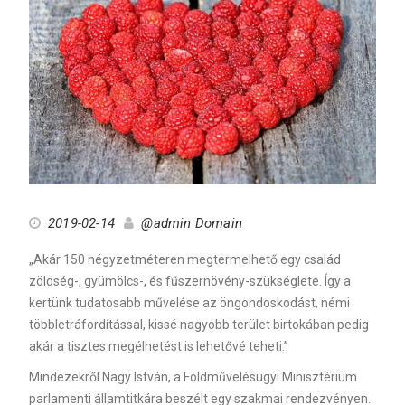
2019-02-14
@admin Domain
„Akár 150 négyzetméteren megtermelhető egy család
zöldség-, gyümölcs-, és fűszernövény-szükséglete. Így a
kertünk tudatosabb művelése az öngondoskodást, némi
többletráfordítással, kissé nagyobb terület birtokában pedig
akár a tisztes megélhetést is lehetővé teheti.”
Mindezekről Nagy István, a Földművelésügyi Minisztérium
parlamenti államtitkára beszélt egy szakmai rendezvényen.