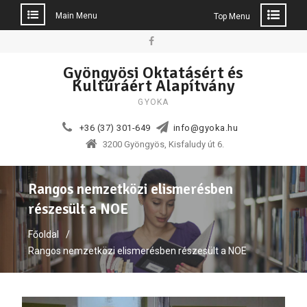
Main Menu
Top Menu
Skip
to
Facebook
Gyöngyösi Oktatásért és
content
Kultúráért Alapítvány
GYOKA
+36 (37) 301-649
info@gyoka.hu
3200 Gyöngyös, Kisfaludy út 6.
Rangos nemzetközi elismerésben
részesült a NOE
Főoldal
Rangos nemzetközi elismerésben részesült a NOE