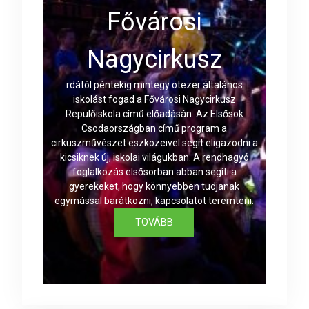
Fővárosi
Nagycirkusz
rdától péntekig mintegy ötezer általános
iskolást fogad a Fővárosi Nagycirkusz
Repülőiskola című előadásán. Az Elsősök
Csodaországban című program a
cirkuszművészet eszközeivel segít eligazodni a
kicsiknek új, iskolai világukban. A rendhagyó
foglalkozás elsősorban abban segíti a
gyerekeket, hogy könnyebben tudjanak
egymással barátkozni, kapcsolatot teremteni.
TOVÁBB