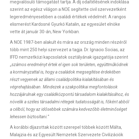
megvalósuló támogatást tartja. A díj odaítélésének indoklása
szerint az egész világon a NOE segítette civil szervezetként
legeredményesebben a családi értékek védelmét. A rangos
elismerést Kardosné Gyurkó Katalin, az egyesület elnöke
vette át január 30-án, New Yorkban.
A NOE 1987-ben alakult és mára az ország minden részéről
több mint 250 helyi szervezet a tagja. Dr. Ignacio Socias, az
IFFD nemzetközi kapcsolatok osztályának igazgatója szerint
„
számos eredményt értek el igen sok területen, együttműködnek
a kormányzattal is, hogy a családok megsegítése érdekében
részt vegyenek az állami családpolitika kialakításában és
végrehajtásában. Mindezek a szakpolitikai megfontolások
hozzájárulnak egy családközpontú társadalom kialakításához, és
növelik a széles társadalmi rétegek tudatosságát is, főként abból
a célból, hogy az idősebbek számára kedvezőbb életminőséget
lehessen biztosítani.
”
A korábbi díjazottak között szerepel többek között Málta,
Malajzia és az Egyesült Nemzetek Szervezete Civilizációk