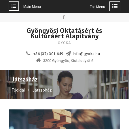
Main Menu
Top Menu
Skip
to
Facebook
Gyöngyösi Oktatásért és
content
Kultúráért Alapítvány
GYOKA
+36 (37) 301-649
info@gyoka.hu
3200 Gyöngyös, Kisfaludy út 6.
Játszóház
Főoldal
Játszóház