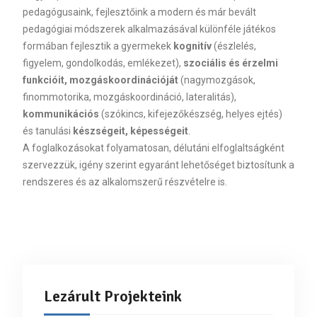
pedagógusaink, fejlesztőink a modern és már bevált
pedagógiai módszerek alkalmazásával különféle játékos
formában fejlesztik a gyermekek
kognitív
(észlelés,
figyelem, gondolkodás, emlékezet),
szociális és érzelmi
funkcióit, mozgáskoordinációját
(nagymozgások,
finommotorika, mozgáskoordináció, lateralitás),
kommunikációs
(szókincs, kifejezőkészség, helyes ejtés)
és tanulási
készségeit, képességeit
.
A foglalkozásokat folyamatosan, délutáni elfoglaltságként
szervezzük, igény szerint egyaránt lehetőséget biztosítunk a
rendszeres és az alkalomszerű részvételre is.
Lezárult Projekteink