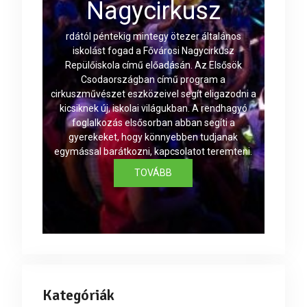
Nagycirkusz
rdától péntekig mintegy ötezer általános
iskolást fogad a Fővárosi Nagycirkusz
Repülőiskola című előadásán. Az Elsősök
Csodaországban című program a
cirkuszművészet eszközeivel segít eligazodni a
kicsiknek új, iskolai világukban. A rendhagyó
foglalkozás elsősorban abban segíti a
gyerekeket, hogy könnyebben tudjanak
egymással barátkozni, kapcsolatot teremteni.
TOVÁBB
Kategóriák