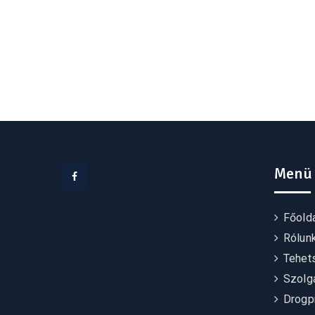
Menü
Facebook
Főold
Rólun
Tehet
Szolgá
Drogp