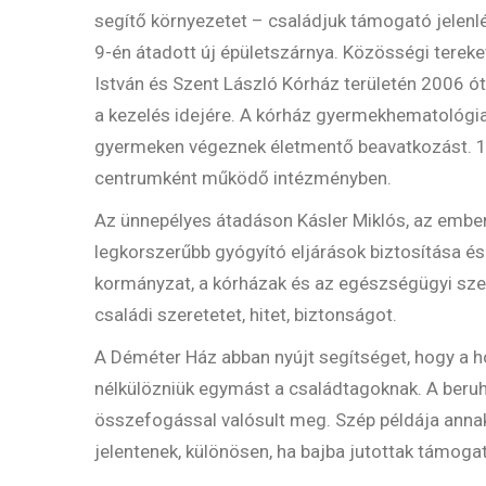
segítő környezetet – családjuk támogató jelenl
9-én átadott új épületszárnya. Közösségi tereket
István és Szent László Kórház területén 2006
a kezelés idejére. A kórház gyermekhematológia
gyermeken végeznek életmentő beavatkozást. 1
centrumként működő intézményben.
Az ünnepélyes átadáson Kásler Miklós, az emberi
legkorszerűbb gyógyító eljárások biztosítása é
kormányzat, a kórházak és az egészségügyi sze
családi szeretetet, hitet, biztonságot.
A Déméter Ház abban nyújt segítséget, hogy a 
nélkülözniük egymást a családtagoknak. A beru
összefogással valósult meg. Szép példája anna
jelentenek, különösen, ha bajba jutottak támoga