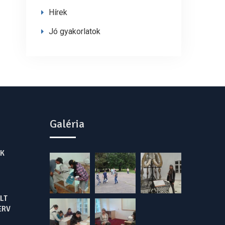
Hírek
Jó gyakorlatok
Galéria
K
LT
ERV