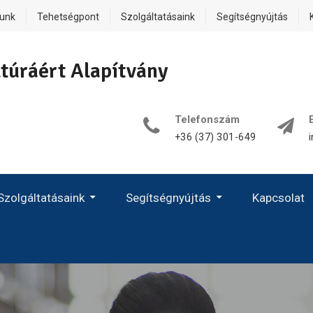
lunk
Tehetségpont
Szolgáltatásaink
Segítségnyújtás
túráért Alapítvány
Telefonszám
+36 (37) 301-649
Szolgáltatásaink
Segítségnyújtás
Kapcsolat