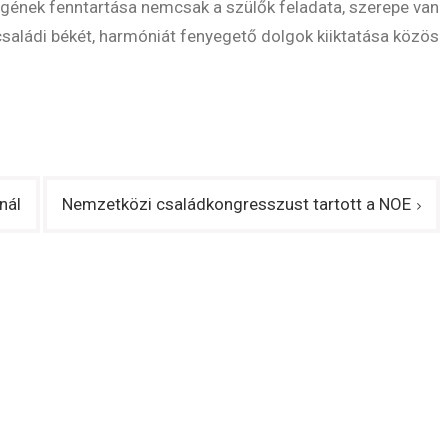
ségének fenntartása nemcsak a szülők feladata, szerepe van
családi békét, harmóniát fenyegető dolgok kiiktatása közös
nál
Nemzetközi családkongresszust tartott a NOE