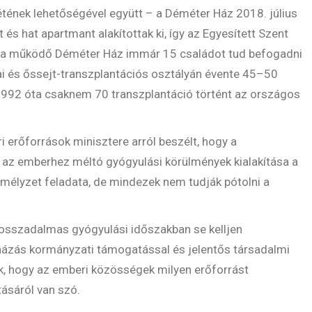
étének lehetőségével együtt – a Déméter Ház 2018. július
 és hat apartmant alakítottak ki, így az Egyesített Szent
 óta működő Déméter Ház immár 15 családot tud befogadni
i és őssejt-transzplantációs osztályán évente 45–50
992 óta csaknem 70 transzplantáció történt az országos
 erőforrások minisztere arról beszélt, hogy a
s az emberhez méltó gyógyulási körülmények kialakítása a
mélyzet feladata, de mindezek nem tudják pótolni a
hosszadalmas gyógyulási időszakban se kelljen
házás kormányzati támogatással és jelentős társadalmi
k, hogy az emberi közösségek milyen erőforrást
tásáról van szó.