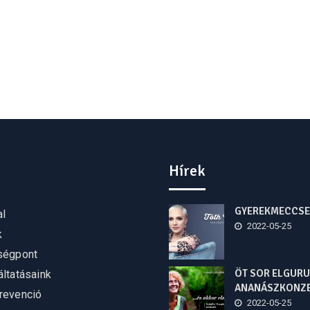
Hírek
GYEREKMECCSE
al
2022-05-25
k
ségpont
ÖT SOR ELGURU
ltatásaink
ANANÁSZKONZ
revenció
2022-05-25