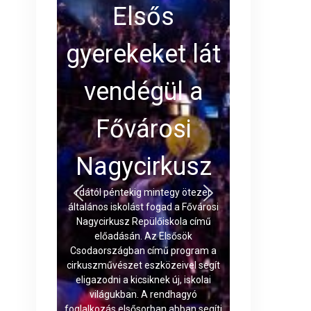
Elsős
gyerekeket lát
vendégül a
Fővárosi
Nagycirkusz
rdától péntekig mintegy ötezer
általános iskolást fogad a Fővárosi
Nagycirkusz Repülőiskola című
előadásán. Az Elsősök
Csodaországban című program a
cirkuszművészet eszközeivel segít
eligazodni a kicsiknek új, iskolai
világukban. A rendhagyó
foglalkozás elsősorban abban segíti