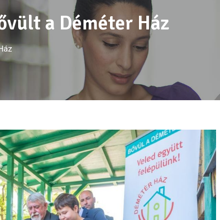
bővült a Déméter Ház
 Ház