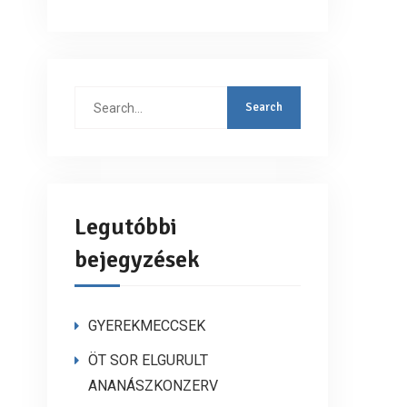
Search
for:
Legutóbbi
bejegyzések
GYEREKMECCSEK
ÖT SOR ELGURULT
ANANÁSZKONZERV