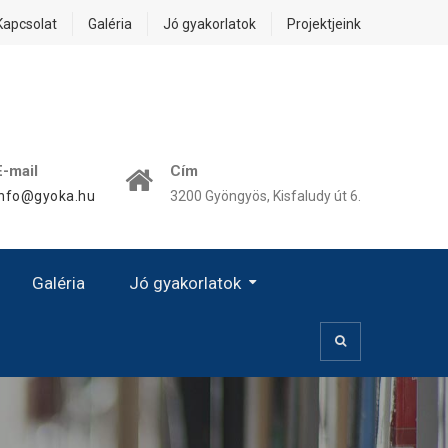
Kapcsolat
Galéria
Jó gyakorlatok
Projektjeink
E-mail
Cím
info@gyoka.hu
3200 Gyöngyös, Kisfaludy út 6.
Galéria
Jó gyakorlatok
Kézművesség, Kiscsoport
Prevenció – Egészségvédelem
Kézművességgel Az Esélyegyenlőségért!
A Női Karrier Sajátos Kérdései – A Család És A Karrier Közötti Egyensúly
„Jó Gyakorlat” Hatása – Eredményessége – Alkalmazása
Digitális OkosJáték Óvodásoknak