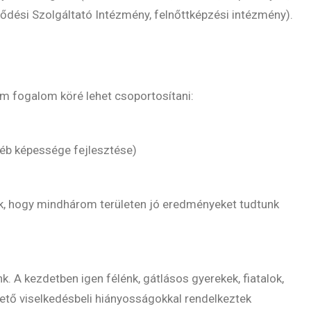
ési Szolgáltató Intézmény, felnőttképzési intézmény).
om fogalom köré lehet csoportosítani:
yéb képessége fejlesztése)
ük, hogy mindhárom területen jó eredményeket tudtunk
k. A kezdetben igen félénk, gátlásos gyerekek, fiatalok,
ető viselkedésbeli hiányosságokkal rendelkeztek