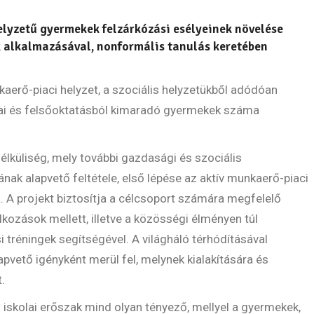
elyzetű gyermekek felzárkózási esélyeinek növelése
alkalmazásával, nonformális tanulás keretében
aerő-piaci helyzet, a szociális helyzetükből adódóan
lai és felsőoktatásból kimaradó gyermekek száma
lküliség, mely további gazdasági és szociális
ának alapvető feltétele, első lépése az aktív munkaerő-piaci
. A projekt biztosítja a célcsoport számára megfelelő
alkozások mellett, illetve a közösségi élményen túl
 tréningek segítségével. A világháló térhódításával
pvető igényként merül fel, melynek kialakítására és
.
z iskolai erőszak mind olyan tényező, mellyel a gyermekek,