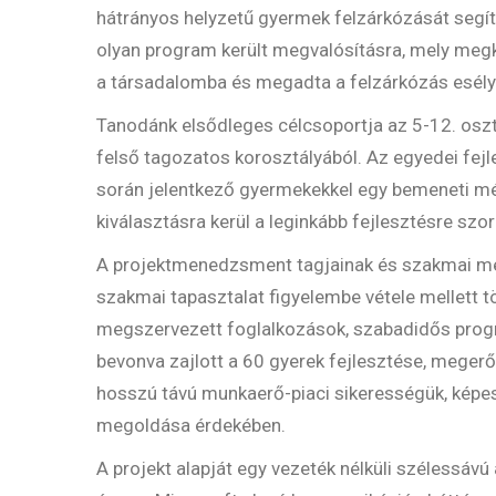
hátrányos helyzetű gyermek felzárkózását segíti
olyan program került megvalósításra, mely megk
a társadalomba és megadta a felzárkózás esély
Tanodánk elsődleges célcsoportja az 5-12. osztál
felső tagozatos korosztályából. Az egyedei fej
során jelentkező gyermekekkel egy bemeneti mé
kiválasztásra kerül a leginkább fejlesztésre szor
A projektmenedzsment tagjainak és szakmai meg
szakmai tapasztalat figyelembe vétele mellett tö
megszervezett foglalkozások, szabadidős progra
bevonva zajlott a 60 gyerek fejlesztése, megerős
hosszú távú munkaerő-piaci sikerességük, képes
megoldása érdekében.
A projekt alapját egy vezeték nélküli szélessávú 