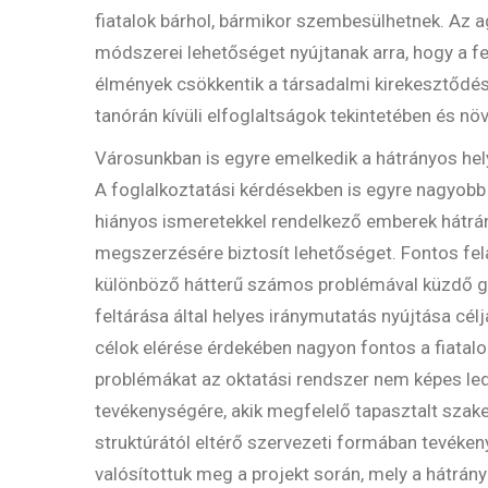
fiatalok bárhol, bármikor szembesülhetnek. Az 
módszerei lehetőséget nyújtanak arra, hogy a f
élmények csökkentik a társadalmi kirekesztődés 
tanórán kívüli elfoglaltságok tekintetében és növ
Városunkban is egyre emelkedik a hátrányos he
A foglalkoztatási kérdésekben is egyre nagyobb
hiányos ismeretekkel rendelkező emberek hátrá
megszerzésére biztosít lehetőséget. Fontos fel
különböző hátterű számos problémával küzdő gy
feltárása által helyes iránymutatás nyújtása cél
célok elérése érdekében nagyon fontos a fiatalo
problémákat az oktatási rendszer nem képes led
tevékenységére, akik megfelelő tapasztalt szake
struktúrától eltérő szervezeti formában tevéken
valósítottuk meg a projekt során, mely a hátrán