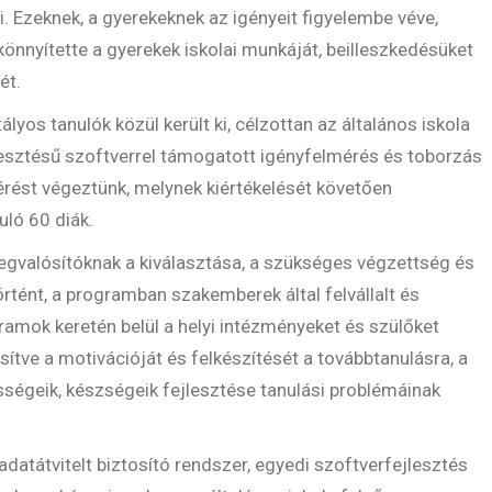
. Ezeknek, a gyerekeknek az igényeit figyelembe véve,
önnyítette a gyerekek iskolai munkáját, beilleszkedésüket
ét.
yos tanulók közül került ki, célzottan az általános iskola
lesztésű szoftverrel támogatott igényfelmérés és toborzás
rést végeztünk, melynek kiértékelését követően
uló 60 diák.
valósítóknak a kiválasztása, a szükséges végzettség és
rtént, a programban szakemberek által felvállalt és
mok keretén belül a helyi intézményeket és szülőket
ítve a motivációját és felkészítését a továbbtanulásra, a
ségeik, készségeik fejlesztése tanulási problémáinak
adatátvitelt biztosító rendszer, egyedi szoftverfejlesztés