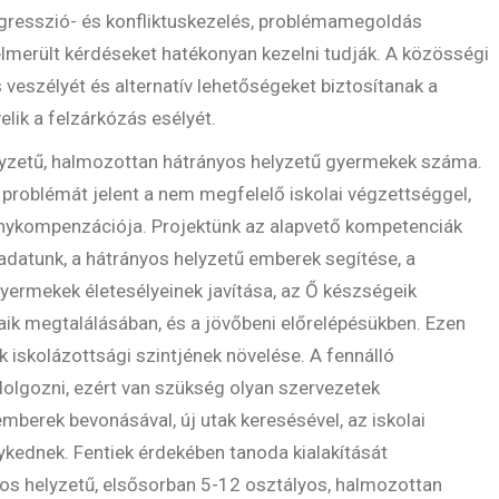
agresszió- és konfliktuskezelés, problémamegoldás
elmerült kérdéseket hatékonyan kezelni tudják. A közösségi
veszélyét és alternatív lehetőségeket biztosítanak a
elik a felzárkózás esélyét.
lyzetű, halmozottan hátrányos helyzetű gyermekek száma.
 problémát jelent a nem megfelelő iskolai végzettséggel,
nykompenzációja. Projektünk az alapvető kompetenciák
adatunk, a hátrányos helyzetű emberek segítése, a
ermekek életesélyeinek javítása, az Ő készségeik
jaik megtalálásában, és a jövőbeni előrelépésükben. Ezen
k iskolázottsági szintjének növelése. A fennálló
olgozni, ezért van szükség olyan szervezetek
mberek bevonásával, új utak keresésével, az iskolai
ykednek. Fentiek érdekében tanoda kialakítását
yos helyzetű, elsősorban 5-12 osztályos, halmozottan