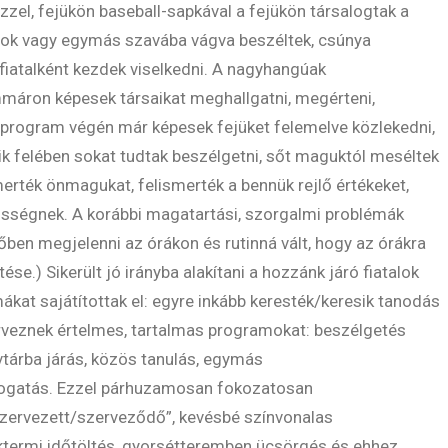
zzel, fejükön baseball-sapkával a fejükön társalogtak a
nárok vagy egymás szavába vágva beszéltek, csúnya
s fiatalként kezdek viselkedni. A nagyhangúak
immáron képesek társaikat meghallgatni, megérteni,
a program végén már képesek fejüket felemelve közlekedni,
ik felében sokat tudtak beszélgetni, sőt maguktól meséltek
erték önmagukat, felismerték a bennük rejlő értékeket,
össégnek. A korábbi magatartási, szorgalmi problémák
őben megjelenni az órákon és rutinná vált, hogy az órákra
tése.) Sikerült jó irányba alakítani a hozzánk járó fiatalok
rmákat sajátítottak el: egyre inkább keresték/keresik tanodás
terveznek értelmes, tartalmas programokat: beszélgetés
tárba járás, közös tanulás, egymás
látogatás. Ezzel párhuzamosan fokozatosan
„szervezett/szerveződő”, kevésbé színvonalas
éktermi időtöltés, gyorsétteremben ücsörgés és ehhez