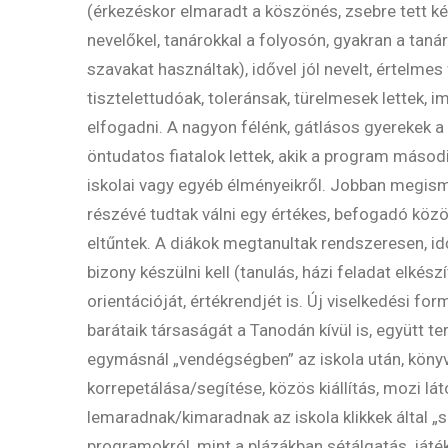
(érkezéskor elmaradt a köszönés, zsebre tett ké
nevelőkel, tanárokkal a folyosón, gyakran a ta
szavakat használtak), idővel jól nevelt, értelme
tisztelettudóak, toleránsak, türelmesek lettek, 
elfogadni. A nagyon félénk, gátlásos gyerekek 
öntudatos fiatalok lettek, akik a program másod
iskolai vagy egyéb élményeikről. Jobban megism
részévé tudtak válni egy értékes, befogadó köz
eltűntek. A diákok megtanultak rendszeresen, id
bizony készülni kell (tanulás, házi feladat elkészí
orientációját, értékrendjét is. Új viselkedési fo
barátaik társaságát a Tanodán kívül is, együtt 
egymásnál „vendégségben” az iskola után, könyv
korrepetálása/segítése, közös kiállítás, mozi 
lemaradnak/kimaradnak az iskola klikkek által 
programokról, mint a plázákban sétálgatás, ját