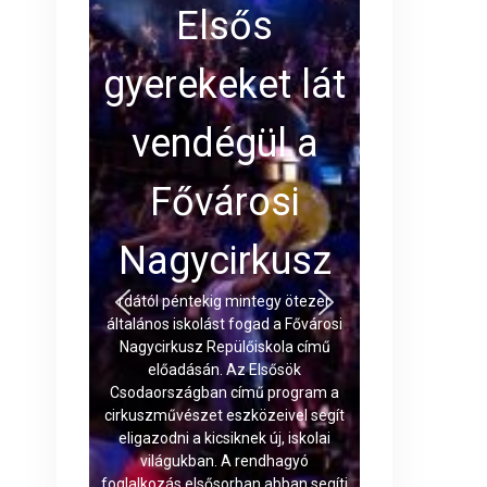
Elsős
gyerekeket lát
vendégül a
Fővárosi
Nagycirkusz
rdától péntekig mintegy ötezer
általános iskolást fogad a Fővárosi
Nagycirkusz Repülőiskola című
előadásán. Az Elsősök
Csodaországban című program a
cirkuszművészet eszközeivel segít
eligazodni a kicsiknek új, iskolai
világukban. A rendhagyó
foglalkozás elsősorban abban segíti