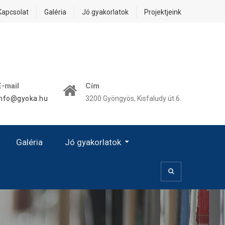
Kapcsolat
Galéria
Jó gyakorlatok
Projektjeink
E-mail
Cím
info@gyoka.hu
3200 Gyöngyös, Kisfaludy út 6.
Galéria
Jó gyakorlatok
Kézművesség, Kiscsoport
Prevenció – Egészségvédelem
Kézművességgel Az Esélyegyenlőségért!
A Női Karrier Sajátos Kérdései – A Család És A Karrier Közötti Egyensúly
„Jó Gyakorlat” Hatása – Eredményessége – Alkalmazása
Digitális OkosJáték Óvodásoknak