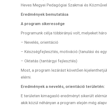
Heves Megyei Pedagógiai Szakmai és Közművelőd
Eredmények bemutatása
A program sikeressége
Programunk célja többirányú volt, melyeket hár
– Nevelés, orientáció
– Készségfejlesztés, motiváció (tanulási és eg
– Oktatás (tantárgyi fejlesztés)
Most, a program lezárást követően kijelenthetj
elérni.
Eredmények a nevelés, orientáció területén:
E területen kimagasló eredményt sikerült elérnün
akik közül néhányan a program elején még alapv