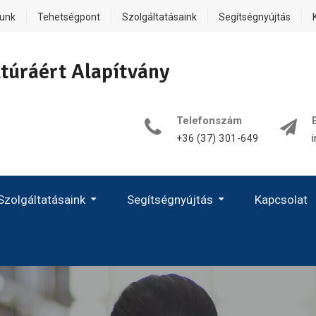
lunk
Tehetségpont
Szolgáltatásaink
Segítségnyújtás
túráért Alapítvány
Telefonszám
+36 (37) 301-649
Szolgáltatásaink
Segítségnyújtás
Kapcsolat