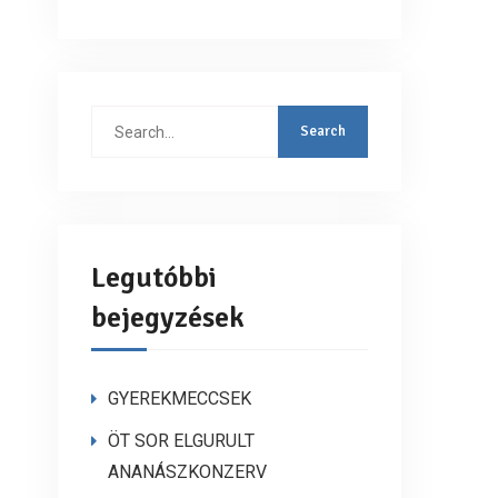
Search
for:
Legutóbbi
bejegyzések
GYEREKMECCSEK
ÖT SOR ELGURULT
ANANÁSZKONZERV