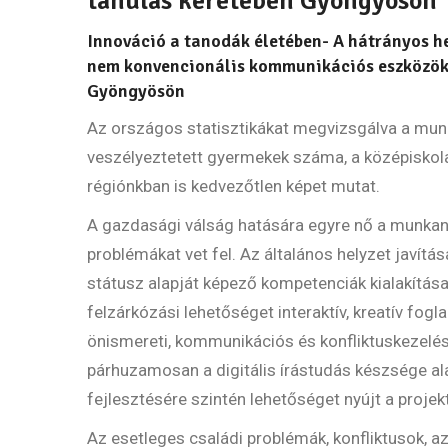
tanulás keretében Gyöngyösön
Innováció a tanodák életében- A hátrányos h
nem konvencionális kommunikációs eszközök 
Gyöngyösön
Az országos statisztikákat megvizsgálva a munk
veszélyeztetett gyermekek száma, a középisko
régiónkban is kedvezőtlen képet mutat.
A gazdasági válság hatására egyre nő a munkané
problémákat vet fel. Az általános helyzet javítás
státusz alapját képező kompetenciák kialakítása
felzárkózási lehetőséget interaktív, kreatív fogl
önismereti, kommunikációs és konfliktuskezelési
párhuzamosan a digitális írástudás készsége ala
fejlesztésére szintén lehetőséget nyújt a projekt
Az esetleges családi problémák, konfliktusok, a