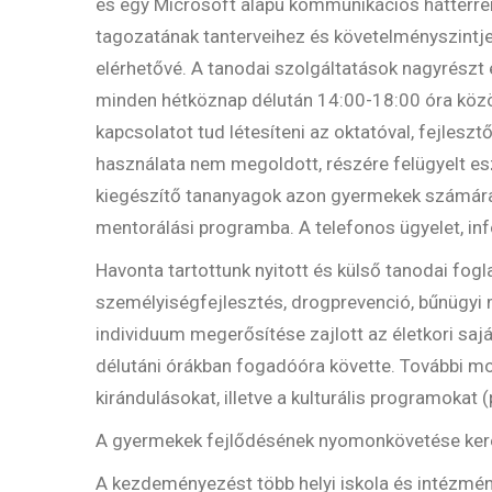
és egy Microsoft alapú kommunikációs háttérren
tagozatának tanterveihez és követelményszintjei
elérhetővé. A tanodai szolgáltatások nagyrészt 
minden hétköznap délután 14:00-18:00 óra közöt
kapcsolatot tud létesíteni az oktatóval, fejle
használata nem megoldott, részére felügyelt esz
kiegészítő tananyagok azon gyermekek számára i
mentorálási programba. A telefonos ügyelet, inf
Havonta tartottunk nyitott és külső tanodai fog
személyiségfejlesztés, drogprevenció, bűnügyi
individuum megerősítése zajlott az életkori saj
délutáni órákban fogadóóra követte. További mo
kirándulásokat, illetve a kulturális programokat
A gyermekek fejlődésének nyomonkövetése kere
A kezdeményezést több helyi iskola és intézmény