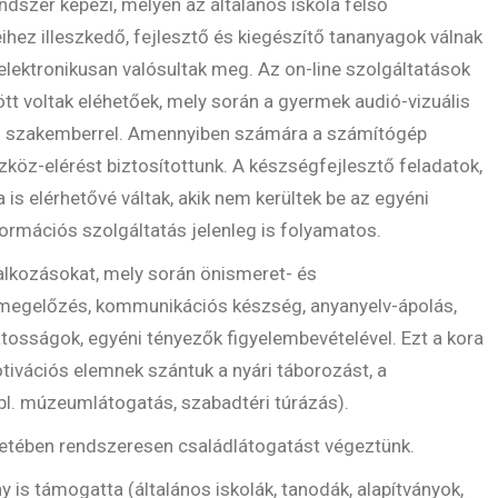
dszer képezi, melyen az általános iskola felső
hez illeszkedő, fejlesztő és kiegészítő tananyagok válnak
elektronikusan valósultak meg. Az on-line szolgáltatások
t voltak eléhetőek, mely során a gyermek audió-vizuális
sztő szakemberrel. Amennyiben számára a számítógép
köz-elérést biztosítottunk. A készségfejlesztő feladatok,
s elérhetővé váltak, akik nem kerültek be az egyéni
ormációs szolgáltatás jelenleg is folyamatos.
lalkozásokat, mely során önismeret- és
 megelőzés, kommunikációs készség, anyanyelv-ápolás,
átosságok, egyéni tényezők figyelembevételével. Ezt a kora
tivációs elemnek szántuk a nyári táborozást, a
 (pl. múzeumlátogatás, szabadtéri túrázás).
tében rendszeresen családlátogatást végeztünk.
 is támogatta (általános iskolák, tanodák, alapítványok,