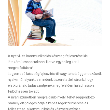
A nyelvi- és kommunikációs készség fejlesztése kis
létszámú csoportokban, illetve egyénileg kerül
megvalósításra!
Legyen szó készségfejlesztésről vagy tehetséggondozásról,
nyelvi műhelyünkbe mindenkit szeretettel várunk, hogy
életkorának, tudásszintjének megfelelően haladhasson,
fejlődhessen tovább.
A nyári szünetben megvalósuló nyelvi tehetséggondozó
műhely elsődleges célja a képességek felmérése és
fejlesztése, a kommunikációs készség javítása.