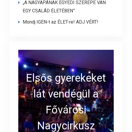
„A NAGYAPÁNAK EGYEDI SZEREPE VAN
EGY CSALÁD ÉLETÉBEN”
Mondj IGEN-t az ÉLET-re! ADJ VÉRT!
Elsős gyerekeket
lát vendégül a
Fővárosi
Nagycirkusz