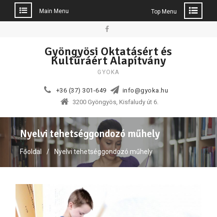
Main Menu
Top Menu
Skip
to
Facebook
Gyöngyösi Oktatásért és
content
Kultúráért Alapítvány
GYOKA
+36 (37) 301-649
info@gyoka.hu
3200 Gyöngyös, Kisfaludy út 6.
Nyelvi tehetséggondozó műhely
Főoldal
Nyelvi tehetséggondozó műhely