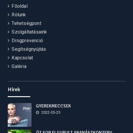
Főoldal
Rólunk
Tehetségpont
Szolgáltatásaink
Drogprevenció
Segítségnyújtás
Kapcsolat
Galéria
Hírek
GYEREKMECCSEK
2022-05-25
ÖT SOR ELGURULT ANANÁSZKONZERV