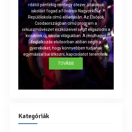
rdától péntekig mintegy ötezer általános
iskolást fogad a Fővárosi Nagycirkusz
Repülőiskola című előadásán. Az Elsősök
Csodaországban című program a
cirkuszművészet eszközeivel segít eligazodni a
kicsiknek új, iskolai világukban. A rendhagyó
foglalkozás elsősorban abban segíti a
gyerekeket, hogy könnyebben tudjanak
egymással barátkozni, kapcsolatot teremteni.
TOVÁBB
Kategóriák