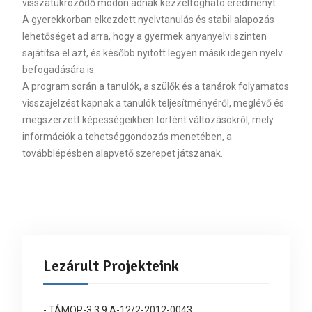
visszatükröződő módon adnak kézzelfogható eredményt.
A gyerekkorban elkezdett nyelvtanulás és stabil alapozás
lehetőséget ad arra, hogy a gyermek anyanyelvi szinten
sajátítsa el azt, és később nyitott legyen másik idegen nyelv
befogadására is.
A program során a tanulók, a szülők és a tanárok folyamatos
visszajelzést kapnak a tanulók teljesítményéről, meglévő és
megszerzett képességeikben történt változásokról, mely
információk a tehetséggondozás menetében, a
továbblépésben alapvető szerepet játszanak.
Lezárult Projekteink
- TÁMOP-3.3.9.A-12/2-2012-0043