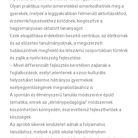
Olyan praktikus nyelvi ismeretekkel ismerkedhetnek meg a
gyerekek, melyek a leggyakrabban felmerülő aktivitásokhoz,
érzelemkifejezésekhez kötődnek, kiegészítve a
hagyományosan oktatott tananyagot.
Ezek elsajátítása érdekében beszéd-centrikus, az életkornak
és az előzetes tanulmányoknak, a megszerzett
tudásszintnek megfelelő kis létszámú csoportokban történik
és zajlik a nyelvi készség fejlesztése.
– Mivel differenciált fejlesztés keretében zajlanak a
foglalkozások, esélyt jelentenek a szoci-kulturális
helyzetüket tekintve hátrányos gyermekek
esélyegyenlőségének megvalósításához is.
A spontán és élményszerű tanulás módszerére épülő
tematika, ennek az „élménypedagógiai” módszernek
köszönhetően könnyedén, észrevétlenül fejleszthetőek a
készségek.
Az apróbb sikerek lendületet adnak a folyamatos
tanuláshoz, melyek a jobb iskolai teljesítményben