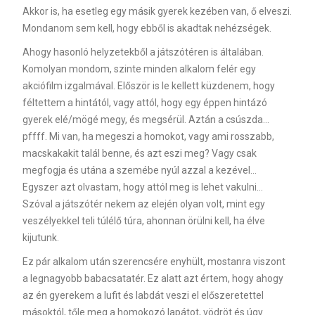
Akkor is, ha esetleg egy másik gyerek kezében van, ő elveszi.
Mondanom sem kell, hogy ebből is akadtak nehézségek.
Ahogy hasonló helyzetekből a játszótéren is általában.
Komolyan mondom, szinte minden alkalom felér egy
akciófilm izgalmával. Először is le kellett küzdenem, hogy
féltettem a hintától, vagy attól, hogy egy éppen hintázó
gyerek elé/mögé megy, és megsérül. Aztán a csúszda…
pffff. Mi van, ha megeszi a homokot, vagy ami rosszabb,
macskakakit talál benne, és azt eszi meg? Vagy csak
megfogja és utána a szemébe nyúl azzal a kezével…
Egyszer azt olvastam, hogy attól meg is lehet vakulni…
Szóval a játszótér nekem az elején olyan volt, mint egy
veszélyekkel teli túlélő túra, ahonnan örülni kell, ha élve
kijutunk.
Ez pár alkalom után szerencsére enyhült, mostanra viszont
a legnagyobb babacsatatér. Ez alatt azt értem, hogy ahogy
az én gyerekem a lufit és labdát veszi el előszeretettel
másoktól, tőle meg a homokozó lapátot, vödröt és úgy