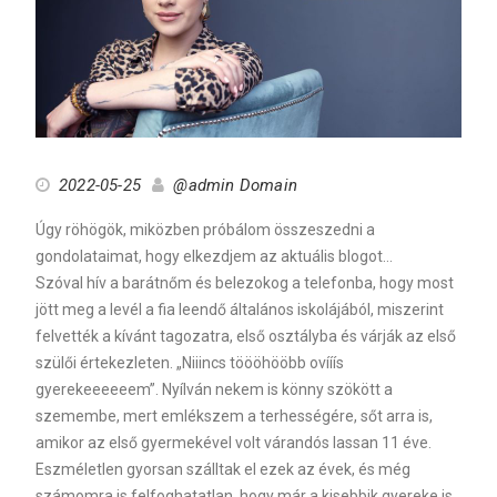
2022-05-25
@admin Domain
Úgy röhögök, miközben próbálom összeszedni a
gondolataimat, hogy elkezdjem az aktuális blogot…
Szóval hív a barátnőm és belezokog a telefonba, hogy most
jött meg a levél a fia leendő általános iskolájából, miszerint
felvették a kívánt tagozatra, első osztályba és várják az első
szülői értekezleten. „Niiincs töööhööbb ovííís
gyerekeeeeeem”. Nyílván nekem is könny szökött a
szemembe, mert emlékszem a terhességére, sőt arra is,
amikor az első gyermekével volt várandós lassan 11 éve.
Eszméletlen gyorsan szálltak el ezek az évek, és még
számomra is felfoghatatlan, hogy már a kisebbik gyereke is