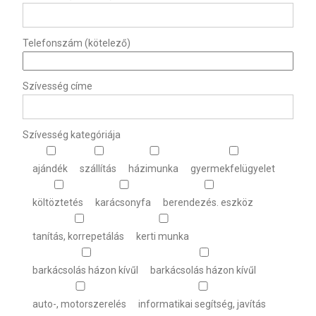
Telefonszám (kötelező)
Szívesség címe
Szívesség kategóriája
ajándék
szállítás
házimunka
gyermekfelügyelet
költöztetés
karácsonyfa
berendezés. eszköz
tanítás, korrepetálás
kerti munka
barkácsolás házon kívűl
barkácsolás házon kívűl
auto-, motorszerelés
informatikai segítség, javítás