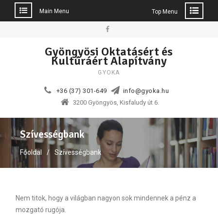
Main Menu
Top Menu
Skip
to
Facebook
Gyöngyösi Oktatásért és
content
Kultúráért Alapítvány
GYOKA
+36 (37) 301-649
info@gyoka.hu
3200 Gyöngyös, Kisfaludy út 6.
Szívességbank
Főoldal
Szívességbank
Nem titok, hogy a világban nagyon sok mindennek a pénz a
mozgató rugója.