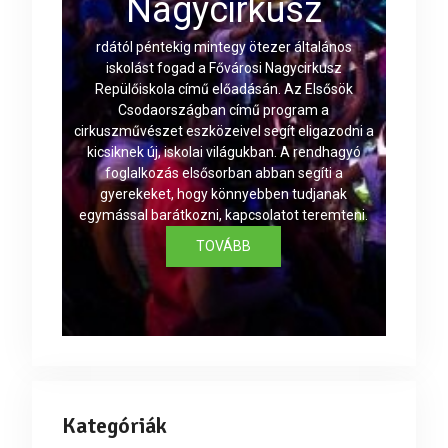
Nagycirkusz
rdától péntekig mintegy ötezer általános
iskolást fogad a Fővárosi Nagycirkusz
Repülőiskola című előadásán. Az Elsősök
Csodaországban című program a
cirkuszművészet eszközeivel segít eligazodni a
kicsiknek új, iskolai világukban. A rendhagyó
foglalkozás elsősorban abban segíti a
gyerekeket, hogy könnyebben tudjanak
egymással barátkozni, kapcsolatot teremteni.
TOVÁBB
Kategóriák