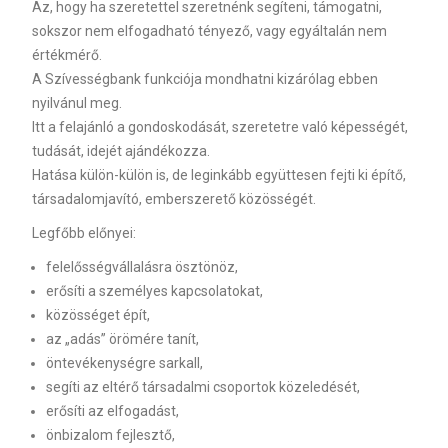
Az, hogy ha szeretettel szeretnénk segíteni, támogatni,
sokszor nem elfogadható tényező, vagy egyáltalán nem
értékmérő.
A Szívességbank funkciója mondhatni kizárólag ebben
nyilvánul meg.
Itt a felajánló a gondoskodását, szeretetre való képességét,
tudását, idejét ajándékozza.
Hatása külön-külön is, de leginkább együttesen fejti ki építő,
társadalomjavító, emberszerető közösségét.
Legfőbb előnyei:
felelősségvállalásra ösztönöz,
erősíti a személyes kapcsolatokat,
közösséget épít,
az „adás” örömére tanít,
öntevékenységre sarkall,
segíti az eltérő társadalmi csoportok közeledését,
erősíti az elfogadást,
önbizalom fejlesztő,