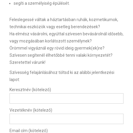
segíti a személyiség épülését.
Feleslegessé váltak a háztartásban ruhák, kozmetikumok,
technikai eszközök vagy esetleg berendezések?
Ha elmész vásárolni, egyúttal szívesen bevásárolnál idősebb,
vagy mozgásában korlátozott személynek?
Örömmel vigyáznál egy rövid ideig gyermek(ek)re?
Szívesen segítenél élhetőbbé tenni valaki környezetét?
Szeretettel várunk!
Szívesség felajánlásához töltsd ki az alábbi jelentkezési
lapot:
Keresztnév (kötelező)
Vezetéknév (kötelező)
Email cím (kötelező)