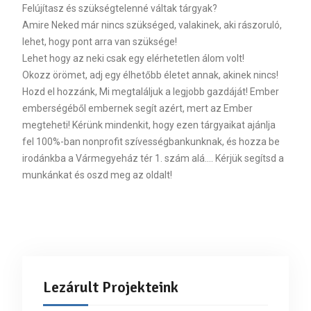
Felújítasz és szükségtelenné váltak tárgyak?
Amire Neked már nincs szükséged, valakinek, aki rászoruló,
lehet, hogy pont arra van szüksége!
Lehet hogy az neki csak egy elérhetetlen álom volt!
Okozz örömet, adj egy élhetőbb életet annak, akinek nincs!
Hozd el hozzánk, Mi megtaláljuk a legjobb gazdáját! Ember
emberségéből embernek segít azért, mert az Ember
megteheti! Kérünk mindenkit, hogy ezen tárgyaikat ajánlja
fel 100%-ban nonprofit szívességbankunknak, és hozza be
irodánkba a Vármegyeház tér 1. szám alá…. Kérjük segítsd a
munkánkat és oszd meg az oldalt!
Lezárult Projekteink