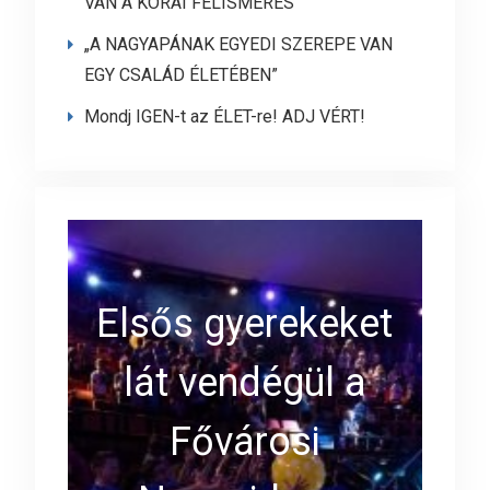
VAN A KORAI FELISMERÉS
„A NAGYAPÁNAK EGYEDI SZEREPE VAN
EGY CSALÁD ÉLETÉBEN”
Mondj IGEN-t az ÉLET-re! ADJ VÉRT!
Elsős gyerekeket
lát vendégül a
Fővárosi