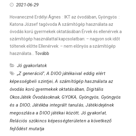
2021-06-29
Hovaneczné Erdélyi Ágnes : IKT az óvodában, Gyöngyös :
Katona József tagóvoda A számítógép használata az
óvodás korú gyermekek oktatásában Érvek és ellenérvek a
számítógép használattal kapcsolatban: – nagyon sok időt
töltenek előtte Ellenérvek: – nem előnyös a számítógép
használata…
Tovább
Jó gyakorlatok
„Z generáció”
,
A DIOO játékaival eddig elért
képességbeli szintjei
,
A számítógép használata az
óvodás korú gyermekek oktatásában
,
Digitális
OkosJáték Óvodásoknak
,
GYOKA
,
Gyöngyös
,
Gyöngyös
és a DIOO
,
Játékba integrált tanulás
,
Játékidejének
megoszlása a DIOO játékai között
,
Jó gyakorlat
,
Relációs szókincs képességterületen a következő
fejlődést mutatja