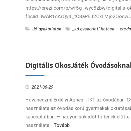
https://prezi.com/p/wf5g_wyc5zbw/digitalis-
fbclid=IwAR1cArQy4_tC8aPEJ2CkLMje2OocwO
Jó gyakorlatok
„Jó gyakorlat” hatása – ere
Digitális OkosJáték Óvodásokna
2021-06-29
Hovaneczné Erdélyi Ágnes : IKT az óvodában, 
használata az óvodás korú gyermekek oktatásáb
kapcsolatban: – nagyon sok időt töltenek előtt
használata…
Tovább