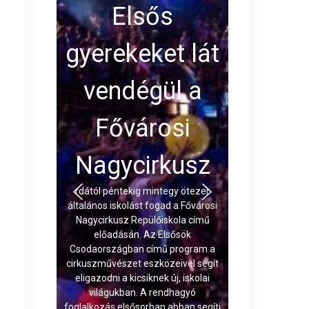
Elsős
gyerekeket lát
vendégül a
Fővárosi
Nagycirkusz
rdától péntekig mintegy ötezer
általános iskolást fogad a Fővárosi
Nagycirkusz Repülőiskola című
előadásán. Az Elsősök
Csodaországban című program a
cirkuszművészet eszközeivel segít
eligazodni a kicsiknek új, iskolai
világukban. A rendhagyó
foglalkozás elsősorban abban segíti