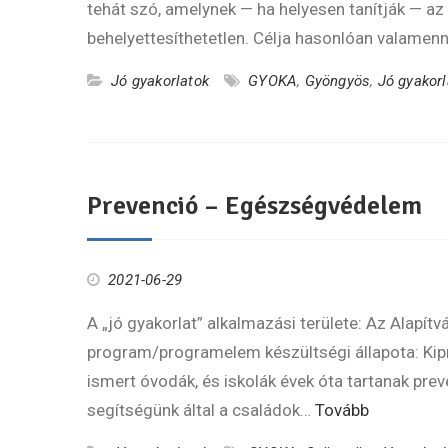
tehát szó, amelynek — ha helyesen tanítják — az
behelyettesíthetetlen. Célja hasonlóan valame
Jó gyakorlatok
GYOKA
,
Gyöngyös
,
Jó gyakorl
Prevenció – Egészségvédelem
2021-06-29
A „jó gyakorlat” alkalmazási területe: Az Alapít
program/programelem készültségi állapota: Kipró
ismert óvodák, és iskolák évek óta tartanak pr
segítségünk által a családok…
Tovább