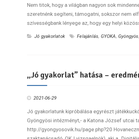
Nem titok, hogy a világban nagyon sok mindenne
szeretnénk segíteni, támogatni, sokszor nem el
szívességbank lényege az, hogy egy helyi közö
Jó gyakorlatok
Felajánlás
,
GYOKA
,
Gyöngyös
„Jó gyakorlat” hatása – eredmé
2021-06-29
Jó gyakorlatunk kipróbálása egyrészt játékkuck
Gyöngyösi intézményt,- a Katona József utcai ta
http://gyongyosovik.hu/page.php?20 Hovaneczné
szaktanácsadó, OKJ vizsgaelnök), aki a „Digitá