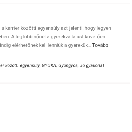
a karrier közötti egyensúly azt jelenti, hogy legyen
en. A legtöbb nőnél a gyerekvállalást követően
indig elérhetőnek kell lenniük a gyerekük…
Tovább
ier közötti egyensúly
,
GYOKA
,
Gyöngyös
,
Jó gyakorlat