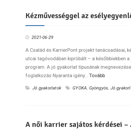
Kézművességgel az esélyegyenl
2021-06-29
A Család és KarrierPont projekt tanácsadásai, k
utcai tagóvodában kipróbált – a későbbiekben a 
program. A jó gyakorlat típusának megnevezése
foglalkozás Nyaranta igény…
Tovább
Jó gyakorlatok
GYOKA
,
Gyöngyös
,
Jó gyakorl
A női karrier sajátos kérdései –