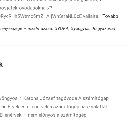
okosjatek-ovodasoknak/?
RycRHh5Wtmc5mZ_AijWnStraNL0cE vállalta…
Tovább
dményessége – alkalmazása
,
GYOKA
,
Gyöngyös
,
Jó gyakorlat
k
Gyöngyös : Katona József tagóvoda A számítógép
an Érvek és ellenérvek a számítógép használattal
e Ellenérvek: – nem előnyös a számítógép