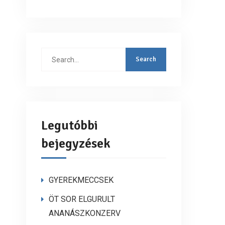
Search
for:
Legutóbbi
bejegyzések
GYEREKMECCSEK
ÖT SOR ELGURULT
ANANÁSZKONZERV