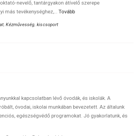
 oktató-nevelő, tantárgyakon átívelő szerepe
nnyi más tevékenységhez,…
Tovább
at
,
Kézművesség
,
kiscsoport
ványunkkal kapcsolatban lévő óvodák, és iskolák. A
bált, óvodai, iskolai munkában bevezetett. Az általunk
evenciós, egészségvédő programokat. Jó gyakorlatunk, és