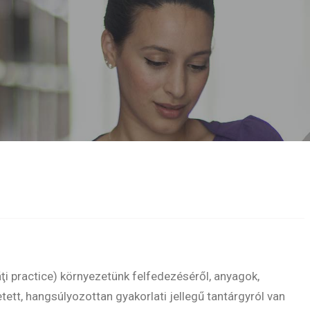
ţi practice) környezetünk felfedezéséről, anyagok,
ett, hangsúlyozottan gyakorlati jellegű tantárgyról van