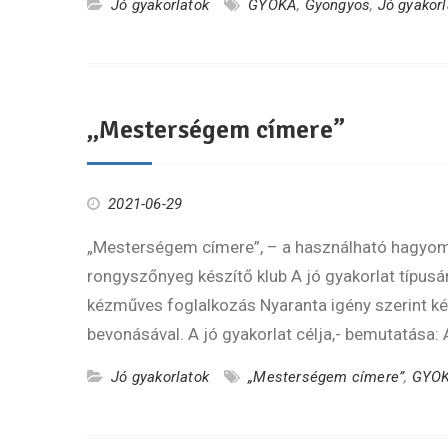
Jó gyakorlatok
GYOKA
,
Gyöngyös
,
Jó gyakorl
„Mesterségem címere”
2021-06-29
„Mesterségem címere”, – a használható hagyomá
rongyszőnyeg készítő klub A jó gyakorlat típus
kézműves foglalkozás Nyaranta igény szerint k
bevonásával. A jó gyakorlat célja,- bemutatása:
Jó gyakorlatok
„Mesterségem címere”
,
GYO