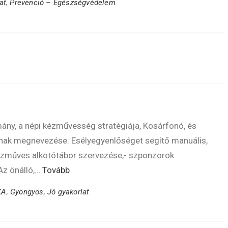
at
,
Prevenció – Egészségvédelem
ny, a népi kézművesség stratégiája, Kosárfonó, és
ának megnevezése: Esélyegyenlőséget segítő manuális,
ézműves alkotótábor szervezése,- szponzorok
 Az önálló,…
Tovább
KA
,
Gyöngyös
,
Jó gyakorlat