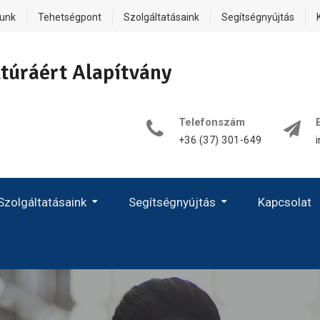
lunk
Tehetségpont
Szolgáltatásaink
Segítségnyújtás
túráért Alapítvány
Telefonszám
+36 (37) 301-649
Szolgáltatásaink
Segítségnyújtás
Kapcsolat