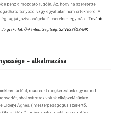
k a pénz a mozgató rugója. Az, hogy ha szeretettel
fogadható tényező, vagy egyáltalán nem értékmérő. A
sség tagjai „szívességeket” cserélnek egymás…
Tovább
,
Jó gyakorlat
,
Önkéntes
,
Segítség
,
SZIVESSÉGBANK
nyessége – alkalmazása
óinkban történt, másrészt megkerestünk egy ismert
góvodát, ahol nyitottak voltak elképzelésünkre.
 Erdélyi Ágnes, ( mesterpedagógus,szakértő,
lis OkosJáték Óvodásoknak projekt megalkotója :