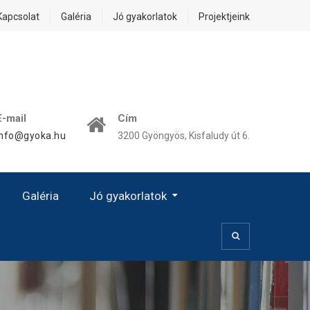
Kapcsolat
Galéria
Jó gyakorlatok
Projektjeink
E-mail
Cím
info@gyoka.hu
3200 Gyöngyös, Kisfaludy út 6.
Galéria
Jó gyakorlatok
Kézművesség, Kiscsoport
Prevenció – Egészségvédelem
Kézművességgel Az Esélyegyenlőségért!
A Női Karrier Sajátos Kérdései – A Család És A Karrier Közötti Egyensúly
„Jó Gyakorlat” Hatása – Eredményessége – Alkalmazása
Digitális OkosJáték Óvodásoknak